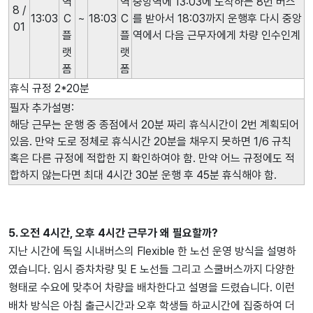
역
역
중앙역에 13:03에 도착하는 8번 버스
8 /
13:03
C
~
18:03
C
를 받아서 18:03까지 운행후 다시 중앙
01
플
플
역에서 다음 근무자에게 차량 인수인계
랫
랫
폼
폼
휴식 규정 2*20분
필자 추가설명:
해당 근무는 운행 중 종점에서 20분 짜리 휴식시간이 2번 계획되어
있음. 만약 도로 정체로 휴식시간 20분을 채우지 못하면 1/6 규칙
혹은 다른 규정에 적합한 지 확인하여야 함. 만약 어느 규정에도 적
합하지 않는다면 최대 4시간 30분 운행 후 45분 휴식해야 함.
5. 오전 4시간, 오후 4시간 근무가 왜 필요할까?
지난 시간에 독일 시내버스의 Flexible 한 노선 운영 방식을 설명하
였습니다. 임시 증차차량 및 E 노선들 그리고 스쿨버스까지 다양한
형태로 수요에 맞추어 차량을 배차한다고 설명을 드렸습니다. 이런
배차 방식은 아침 출근시간과 오후 학생들 하교시간에 집중하여 더