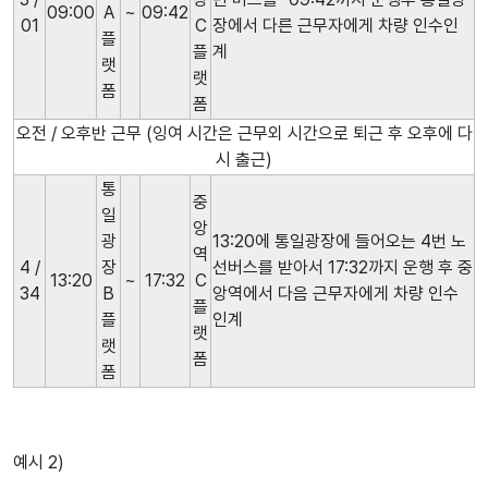
09:00
A
~
09:42
01
C
장에서 다른 근무자에게 차량 인수인
플
플
계
랫
랫
폼
폼
오전 / 오후반 근무 (잉여 시간은 근무외 시간으로 퇴근 후 오후에 다
시 출근)
통
중
일
앙
광
13:20에 통일광장에 들어오는 4번 노
역
4 /
장
선버스를 받아서 17:32까지 운행 후 중
13:20
~
17:32
C
34
B
앙역에서 다음 근무자에게 차량 인수
플
플
인계
랫
랫
폼
폼
예시 2)