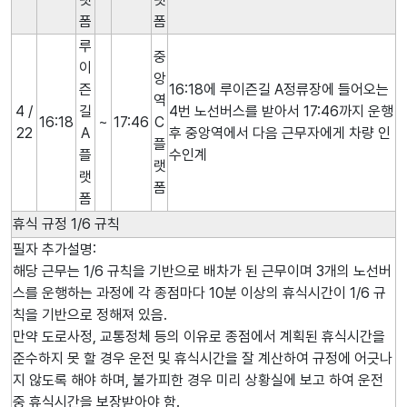
폼
폼
루
중
이
앙
즌
16:18에 루이즌길 A정류장에 들어오는
역
4 /
길
4번 노선버스를 받아서 17:46까지 운행
16:18
~
17:46
C
22
A
후 중앙역에서 다음 근무자에게 차량 인
플
플
수인계
랫
랫
폼
폼
휴식 규정 1/6 규칙
필자 추가설명:
해당 근무는 1/6 규칙을 기반으로 배차가 된 근무이며 3개의 노선버
스를 운행하는 과정에 각 종점마다 10분 이상의 휴식시간이 1/6 규
칙을 기반으로 정해져 있음.
만약 도로사정, 교통정체 등의 이유로 종점에서 계획된 휴식시간을
준수하지 못 할 경우 운전 및 휴식시간을 잘 계산하여 규정에 어긋나
지 않도록 해야 하며, 불가피한 경우 미리 상황실에 보고 하여 운전
중 휴식시간을 보장받아야 함.