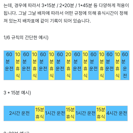
는데, 경우에 따라서 3*15분 / 2*20분 / 1*45분 등 다양하게 적용이
됩니다. 그날 그날 배차에 따라서 어떤 규정에 의해 휴식시간이 정해
져 있는지 배차표에 같이 기록이 되어 있습니다.
1/6 규칙의 간단한 예시)
60
10
60
10
60
10
60
20
60
10
60
10
60
10
60
분
분
분
분
분
분
분
분
분
분
분
분
분
분
분
운전
휴
운전
휴
운전
휴
운전
휴
운전
휴
운전
휴
운전
휴
운
식
식
식
식
식
식
식
전
3 * 15분 예시)
15분
15분
15분
2시간 운전
1시간 운전
1시간 운전
4시간 운전
휴식
휴식
휴식