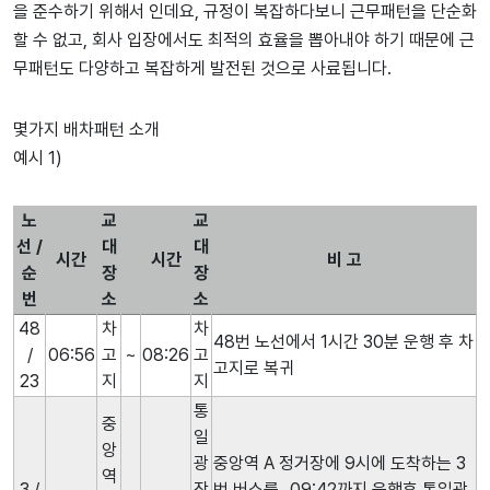
을 준수하기 위해서 인데요, 규정이 복잡하다보니 근무패턴을 단순화
할 수 없고, 회사 입장에서도 최적의 효율을 뽑아내야 하기 때문에 근
무패턴도 다양하고 복잡하게 발전된 것으로 사료됩니다.
몇가지 배차패턴 소개
예시 1)
노
교
교
선 /
대
대
시간
시간
비 고
순
장
장
번
소
소
48
차
차
48번 노선에서 1시간 30분 운행 후 차
/
06:56
고
~
08:26
고
고지로 복귀
23
지
지
통
중
일
앙
광
중앙역 A 정거장에 9시에 도착하는 3
역
3 /
장
번 버스를 09:42까지 운행후 통일광