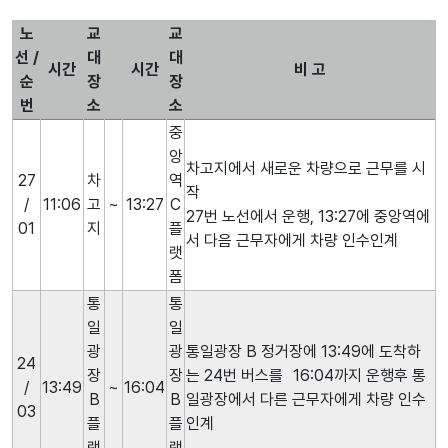
노
교
교
선 /
대
대
시간
시간
비 고
순
장
장
번
소
소
중
앙
차고지에서 새로운 차량으로 근무를 시
27
차
역
작
/
11:06
고
~
13:27
C
27번 노선에서 운행, 13:27에 중앙역에
01
지
플
서 다음 근무자에게 차량 인수인계
랫
폼
통
통
일
일
광
광
통일광장 B 정거장에 13:49에 도착하
24
장
장
는 24번 버스를 16:04까지 운행후 통
/
13:49
~
16:04
B
B
일광장에서 다른 근무자에게 차량 인수
03
플
플
인계
랫
랫