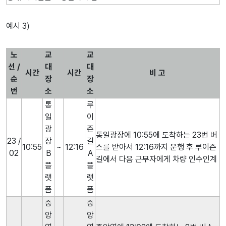
예시 3)
노
교
교
선 /
대
대
시간
시간
비 고
순
장
장
번
소
소
통
루
일
이
광
즌
통일광장에 10:55에 도착하는 23번 버
23 /
장
길
10:55
~
12:16
스를 받아서 12:16까지 운행 후 루이즌
02
B
A
길에서 다음 근무자에게 차량 인수인계
플
플
랫
랫
폼
폼
중
중
앙
앙