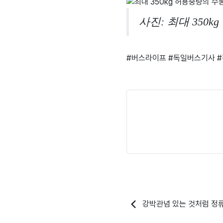
사진: 최대 350kg
#버스라이프​ #독일버스기사​ #
강박관념 있는 것처럼 정