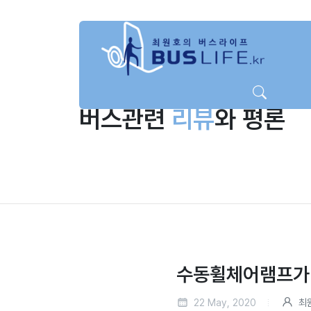
버스관련
리뷰
와 평론
수동휠체어램프가 
22 May, 2020
최