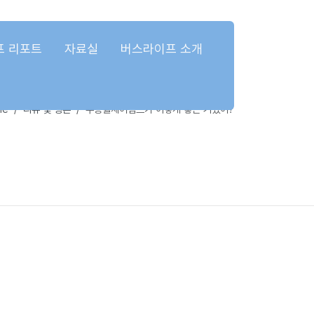
프 리포트
자료실
버스라이프 소개
me
리뷰 및 평론
수동휠체어램프가 이렇게 좋은 거였어?