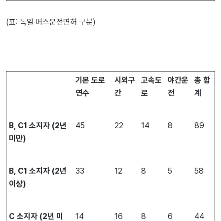
(표: 독일 버스운전면허 구분)
기본
도로
시외구
고속도
야간운
총
합
연수
간
로
전
계
B, C1
소지자
(2
년
45
22
14
8
89
미만
)
B, C1
소지자
(2
년
33
12
8
5
58
이상
)
C
소지자
(2
년
미
14
16
8
6
44