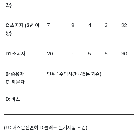
만
)
C
소지자
(2
년
이
7
8
4
3
22
상
)
D1
소지자
20
-
5
5
30
B:
승용차
단위 : 수업시간 (45분 기준)
C:
화물차
D:
버스
(표: 버스운전면허 D 클래스 실기시험 조건)