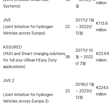
million
Systems)
월
JIVE
2017년 1월
€113.6
(Joint Initiative for hydrogen
22
~ 2022년
million
Vehicles across Europe)
12월
ASSURED
2017년 10
(fASt and Smart charging solutions
€23.64
38
월 ~ 2022
for full size URban hEavy Duty
million
년 3월
applications)
JIVE 2
2018년 1월
€224.5
23
~ 2023년
million
(Joint Initiative for hydrogen
12월
Vehicles across Europe 2)