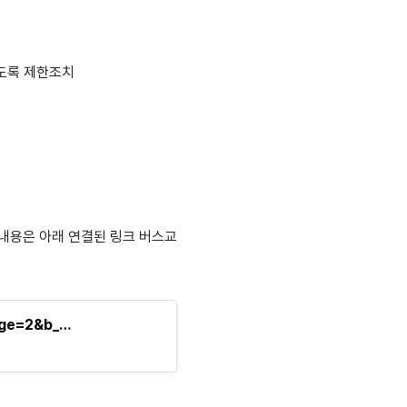
도록 제한조치
 내용은 아래 연결된 링크 버스교
age=2&b_…