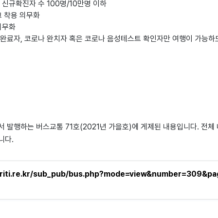
신규확진자 수 100명/10만명 이하
크 착용 의무화
의무화
완료자, 코로나 완치자 혹은 코로나 음성테스트 확인자만 여행이 가능하
발행하는 버스교통 71호(2021년 가을호)에 게제된 내용입니다. 전체
니다.
kriti.re.kr/sub_pub/bus.php?mode=view&number=309&p