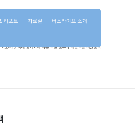
프 리포트
자료실
버스라이프 소개
코로나19 사태 장기화에 따른 독일 정부의 대중교통 지원정책
책